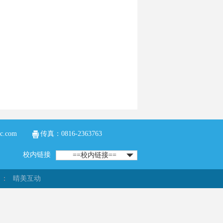
c.com
传真：0816-2363763
校内链接
==校内链接==
：
晴美互动