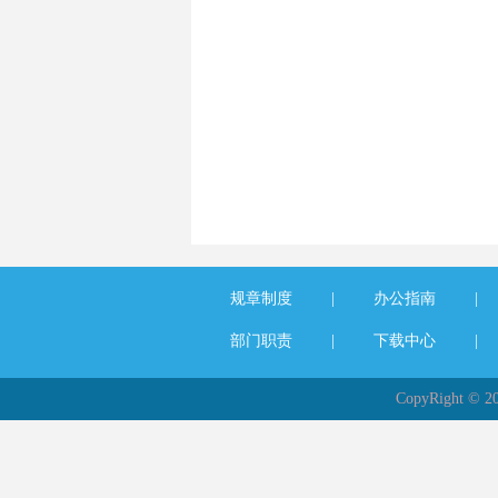
规章制度
|
办公指南
|
部门职责
|
下载中心
|
CopyRight 